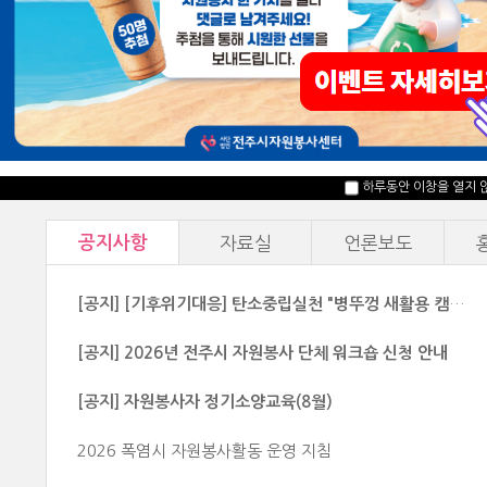
자원봉사신청
마일리지확인
하루동안 이창을 열지 
공지사항
자료실
언론보도
[공지] [기후위기대응] 탄소중립실천 "병뚜껑 새활용 캠페인" 운영기간 안내
[공지] 2026년 전주시 자원봉사 단체 워크숍 신청 안내
[공지] 자원봉사자 정기소양교육(8월)
2026 폭염시 자원봉사활동 운영 지침