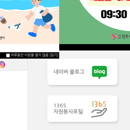
자원봉사단체
자원봉사활동처
하루동안 이창을 열지 않음
[닫기]
네이버 블로그
1365
자원봉사포털