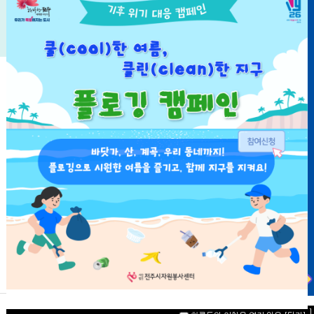
자원봉사
마일리지
확인서
신청
확인
발급
자원봉사
자원봉사
자원봉사
교육
단체
수요처
하루동안 이창을 열지 않음
[닫기]
자료실
언론보도
홍보마당
공지사항
하루동안 이창을 열지 않음
[닫기]