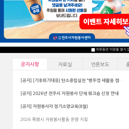
자원봉사신청
마일리지확인
하루동안 이창을 열지 
공지사항
자료실
언론보도
[공지] [기후위기대응] 탄소중립실천 "병뚜껑 새활용 캠페인" 운영기간 안내
[공지] 2026년 전주시 자원봉사 단체 워크숍 신청 안내
[공지] 자원봉사자 정기소양교육(8월)
2026 폭염시 자원봉사활동 운영 지침