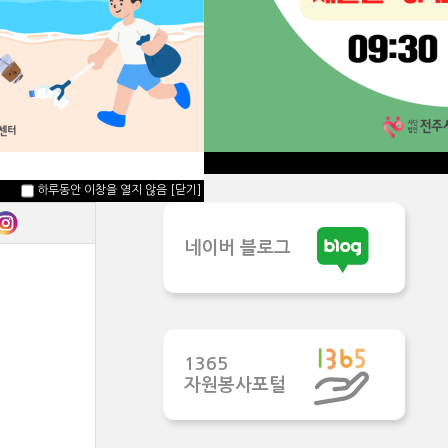
자원봉사단체
자원봉사활동처
하루동안 이창을 열지 않음
[닫기]
네이버 블로그
1365
자원봉사포털