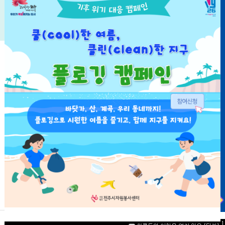
자원봉사
마일리지
확인서
신청
확인
발급
자원봉사
자원봉사
자원봉사
교육
단체
수요처
하루동안 이창을 열지 않음
[닫기]
자료실
언론보도
홍보마당
공지사항
하루동안 이창을 열지 않음
[닫기]