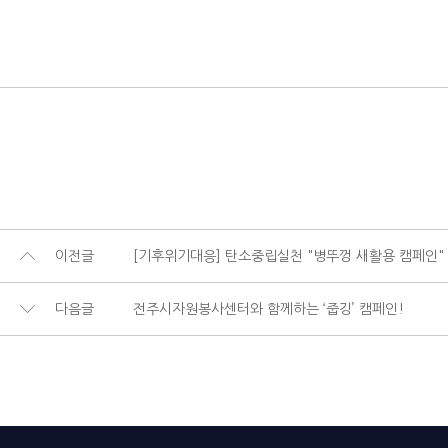
이전글
[기후위기대응] 탄소중립실천 "병뚜껑 새활용 캠페인"
다음글
전주시자원봉사센터와 함께하는 ‘줍깅’ 캠페인!