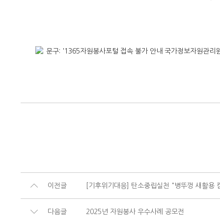
이전글
[기후위기대응] 탄소중립실천 "병뚜껑 새활용 
다음글
2025년 자원봉사 우수사례 공모전