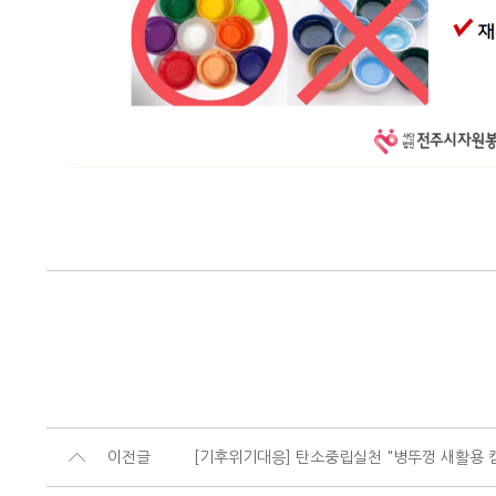
이전글
[기후위기대응] 탄소중립실천 "병뚜껑 새활용 