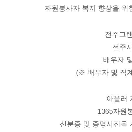
자원봉사자 복지 향상을 위
전주그랜
전주시
배우자 및
(※ 배우자 및 
아울러 
1365자
신분증 및 증명사진을