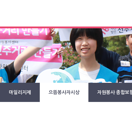
마일리지제
으뜸봉사자시상
자원봉사 종합보