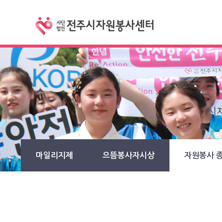
마일리지제
으뜸봉사자시상
자원봉사 