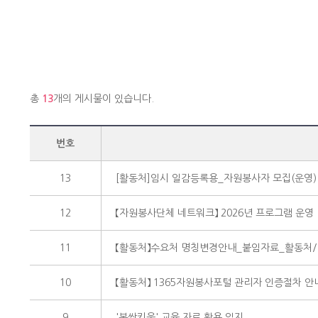
총
13
개의 게시물이 있습니다.
번호
13
[활동처]임시 일감등록용_자원봉사자 모집(운영)
12
【자원봉사단체 네트워크】 2026년 프로그램 운영
11
【활동처】수요처 명칭변경안내_붙임자료_활동처/
10
【활동처】 1365자원봉사포털 관리자 인증절차 안
9
'봉싹키움' 교육 자료 활용 일지