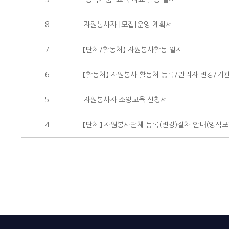
8
자원봉사자 [모집]운영 계획서
7
【단체/활동처】 자원봉사활동 일지
6
【활동처】 자원봉사 활동처 등록/관리자 변경/기
5
자원봉사자 소양교육 신청서
4
【단체】 자원봉사단체 등록(변경)절차 안내(양식포