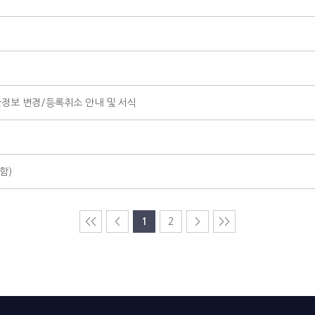
관정보 변경/등록취소 안내 및 서식
함)
<<
<
1
2
>
>>