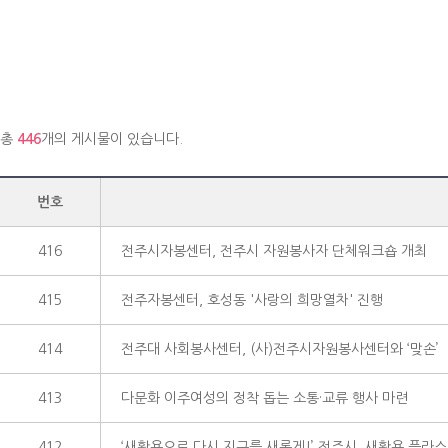
총
446
개의 게시물이 있습니다.
번호
416
전주시자봉센터, 전주시 자원봉사자 단체워크숍 개최
415
전주자봉센터, 호성동 '사랑의 희망열차' 진행
414
전주대 사회봉사센터, (사)전주시자원봉사센터와 ‘맞손’
413
다문화 이주여성의 정착 돕는 소통·교류 행사 마련
412
‘새활용으로 다시 지구를 새롭게!’ 전주시, 새활용 플라