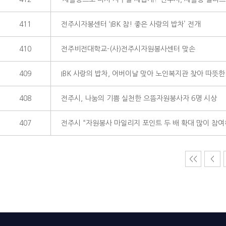
411
전주시자봉센터 ‘IBK 참! 좋은 사랑의 밥차’ 전개
410
전주비전대학교-(사)전주시자원봉사센터 맞손
409
IBK 사랑의 밥차, 어버이날 맞아 노인복지관 찾아 따뜻한
408
전주시, 나눔의 기쁨 실천한 으뜸자원봉사자 6명 시상
407
전주시 “자원봉사 마일리지 포인트 두 배 확대 많이 참여
<<
<