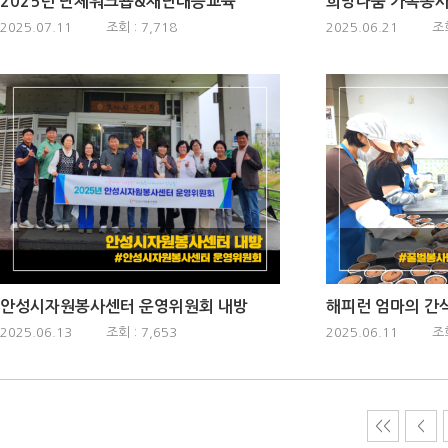
2025년 단체워크숍&재난대응교육
2025.07.11
조회 : 7,718
2025.06.21
조회
안성시자원봉사센터 운영위원회 내방
2025.06.13
조회 : 7,653
2025.06.11
조회
<<
<