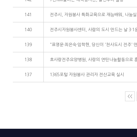
141
전주시, 자원봉사 특화교육으로 재능배워, 나눔실
140
전주시자원봉사센터, 사람의 도시 만드는 날 3·1
139
"표영문·최은숙·임학현, 당신이 '천사도시 전주' 
138
효사랑전주요양병원, 사랑의 연탄나눔활동으로 
137
1365포털 자원봉사 관리자 전산교육 실시
<<