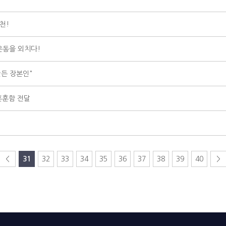
천!
운동을 외치다!
만든 장본인"
훈훈함 전달
<
31
32
33
34
35
36
37
38
39
40
>