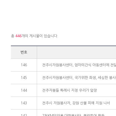
총
446
개의 게시물이 있습니다.
번호
146
전주시자원봉사센터, 엄마의간식 아동센터에 전
145
전주시자원봉사센터, 국가위한 희생, 세심한 봉사
144
전주자봉들 특례시 지정 우리가 앞장
143
전주시 자원봉사자, 강원 산불 피해 지원 나서
142
7천KM달려온 대학봉사단, 볼런투어 활동